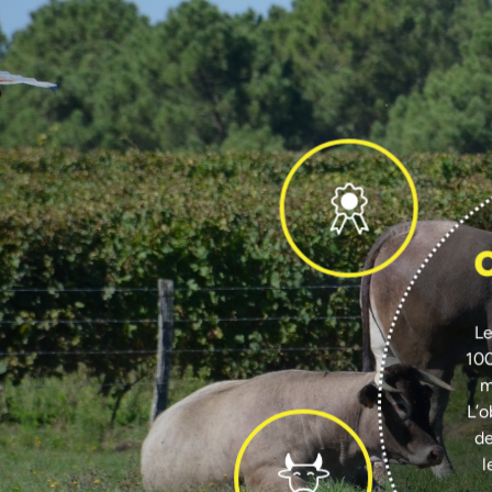
Le
100
m
L’o
de
l