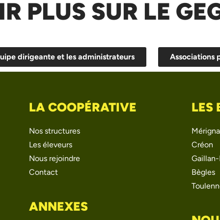
IR PLUS SUR LE GE
uipe dirigeante et les administrateurs
Associations 
LA COOPÉRATIVE
LES
Nos structures
Mérign
Les éleveurs
Créon
Nous rejoindre
Gaillan
Contact
Bègles
Toulenn
ANNEXES
NOU