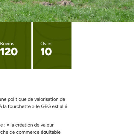
Bovins
Ovins
120
10
e politique de valorisation de
à la fourchette » le GEG est allé
e : « la création de valeur
rche de commerce équitable