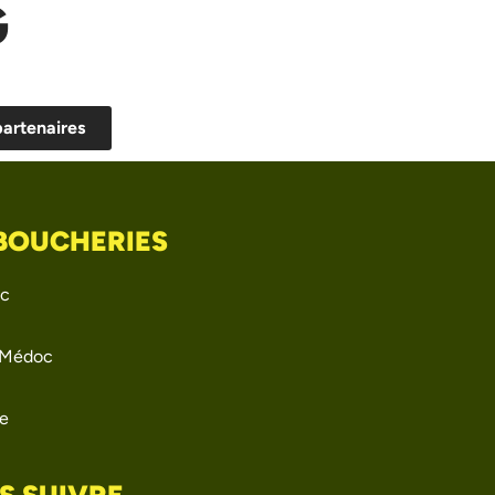
G
partenaires
 BOUCHERIES
ac
-Médoc
e
S SUIVRE