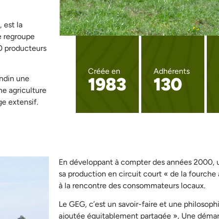
 est la
e regroupe
0 producteurs
Créée en
Adhérents
1983
130
ondin une
ne agriculture
e extensif.
En développant à compter des années 2000, un
sa production en circuit court « de la fourche 
à la rencontre des consommateurs locaux.
Le GEG, c’est un savoir-faire et une philosophi
ajoutée équitablement partagée », Une déma