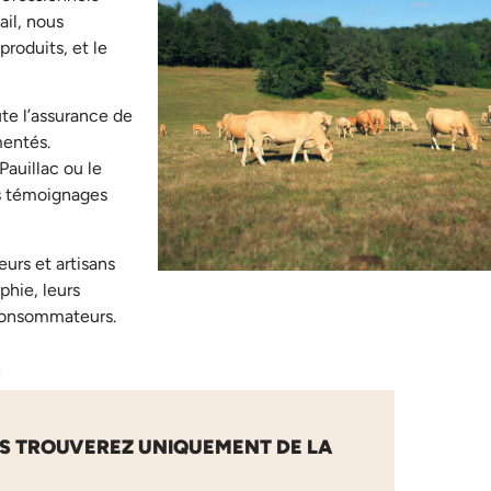
il, nous
produits, et le
ute l’assurance de
mentés.
auillac ou le
es témoignages
urs et artisans
phie, leurs
 consommateurs.
US TROUVEREZ UNIQUEMENT DE LA