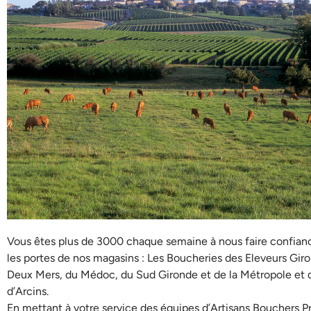
Vous êtes plus de 3000 chaque semaine à nous faire confianc
les portes de nos magasins : Les Boucheries des Eleveurs Giro
Deux Mers, du Médoc, du Sud Gironde et de la Métropole et d
d’Arcins.
En mettant à votre service des équipes d’Artisans Bouchers P