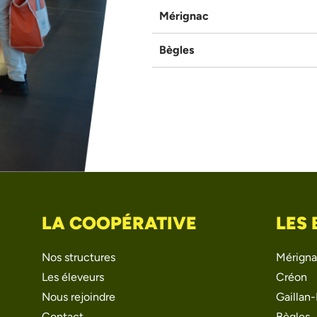
Mérignac
Bègles
LA COOPÉRATIVE
LES
Nos structures
Mérign
Les éleveurs
Créon
Nous rejoindre
Gaillan
Contact
Bègles