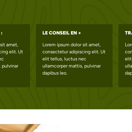
:
LE CONSEIL EN +
TR
sit amet,
Lorem ipsum dolor sit amet,
Lor
ing elit. Ut
consectetur adipiscing elit. Ut
con
nec
elit tellus, luctus nec
eli
 pulvinar
ullamcorper mattis, pulvinar
ull
dapibus leo.
dap