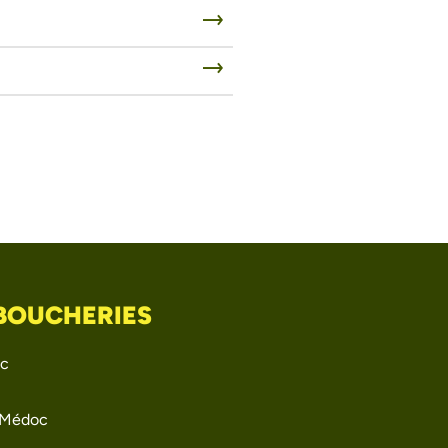
 BOUCHERIES
ac
-Médoc